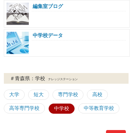
編集室ブログ
中学校データ
＃青森県：学校
ナレッジステーション
大学
短大
専門学校
高校
高等専門学校
中等教育学校
中学校