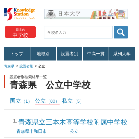
日本の
中学校
トップ
地域別
設置者別
中高一貫
系列大学
青森県
設置者別
公立
設置者別検索結果一覧
青森県 公立中学校
国立
公立
私立
（1）
（80）
（5）
青森県立三本木高等学校附属中学校
青森県
十和田市
公立