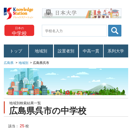
日本の
中学校
トップ
地域別
設置者別
中高一貫
系列大学
広島県
地域別
広島県呉市
地域別検索結果一覧
広島県呉市の中学校
25
該当：
校