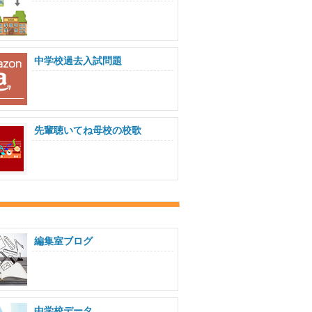
中学校過去入試問題
先輩聴いてね母校の校歌
編集室ブログ
中学校データ