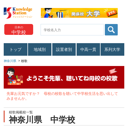
日本の
中学校
トップ
地域別
設置者別
中高一貫
系列大学
神奈川県
校歌
先輩お元気ですか？ 母校の校歌を聴いて中学校生活を思い出して
みませんか。
校歌掲載校一覧
神奈川県 中学校