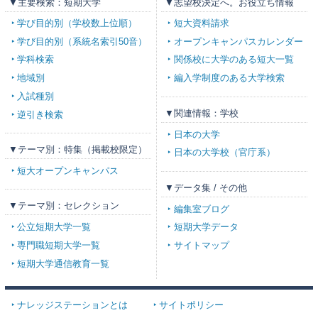
▼主要検索：短期大学
▼志望校決定へ。お役立ち情報
学び目的別（学校数上位順）
短大資料請求
学び目的別（系統名索引50音）
オープンキャンパスカレンダー
学科検索
関係校に大学のある短大一覧
地域別
編入学制度のある大学検索
入試種別
▼関連情報：学校
逆引き検索
日本の大学
▼テーマ別：特集（掲載校限定）
日本の大学校（官庁系）
短大オープンキャンパス
▼データ集 / その他
▼テーマ別：セレクション
編集室ブログ
公立短期大学一覧
短期大学データ
専門職短期大学一覧
サイトマップ
短期大学通信教育一覧
ナレッジステーションとは
サイトポリシー