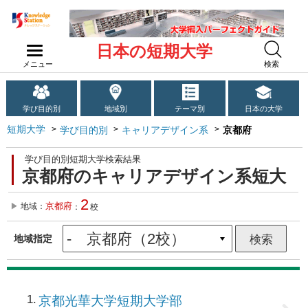
日本の短期大学
メニュー
検索
学び目的別
地域別
テーマ別
日本の大学
短期大学
学び目的別
キャリアデザイン系
京都府
学び目的別短期大学検索結果
京都府のキャリアデザイン系短大
2
京都府
地域：
：
校
地域指定
1
京都光華大学短期大学部