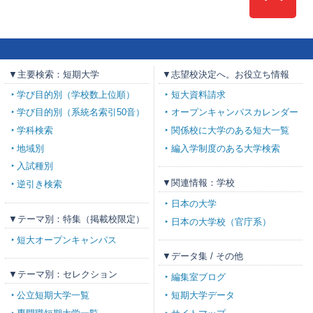
Top
▼主要検索：短期大学
▼志望校決定へ。お役立ち情報
学び目的別（学校数上位順）
短大資料請求
学び目的別（系統名索引50音）
オープンキャンパスカレンダー
学科検索
関係校に大学のある短大一覧
地域別
編入学制度のある大学検索
入試種別
▼関連情報：学校
逆引き検索
日本の大学
▼テーマ別：特集（掲載校限定）
日本の大学校（官庁系）
短大オープンキャンパス
▼データ集 / その他
▼テーマ別：セレクション
編集室ブログ
公立短期大学一覧
短期大学データ