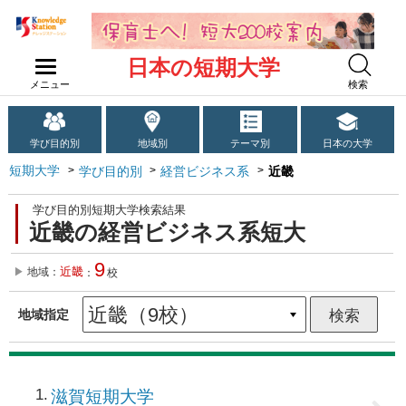
日本の短期大学
メニュー
検索
学び目的別
地域別
テーマ別
日本の大学
短期大学
学び目的別
経営ビジネス系
近畿
学び目的別短期大学検索結果
近畿の経営ビジネス系短大
9
近畿
地域：
：
校
地域指定
1
滋賀短期大学