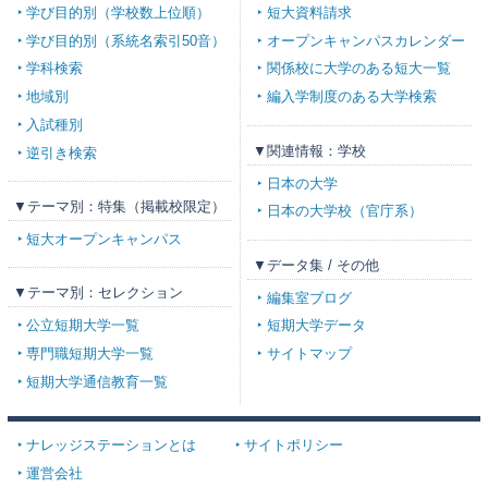
学び目的別（学校数上位順）
短大資料請求
学び目的別（系統名索引50音）
オープンキャンパスカレンダー
学科検索
関係校に大学のある短大一覧
地域別
編入学制度のある大学検索
入試種別
▼関連情報：学校
逆引き検索
日本の大学
▼テーマ別：特集（掲載校限定）
日本の大学校（官庁系）
短大オープンキャンパス
▼データ集 / その他
▼テーマ別：セレクション
編集室ブログ
公立短期大学一覧
短期大学データ
専門職短期大学一覧
サイトマップ
短期大学通信教育一覧
ナレッジステーションとは
サイトポリシー
運営会社