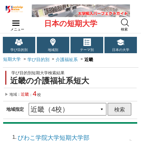
日本の短期大学
メニュー
検索
学び目的別
地域別
テーマ別
日本の大学
短期大学
学び目的別
介護福祉系
近畿
学び目的別短期大学検索結果
近畿の介護福祉系短大
4
近畿
地域：
：
校
地域指定
1
びわこ学院大学短期大学部