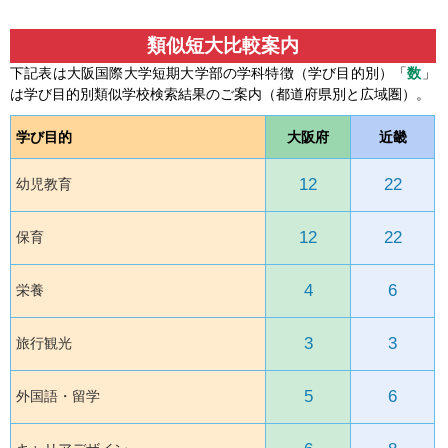
類似短大比較案内
下記表は大阪国際大学短期大学部の学科特徴（学び目的別）「
数
」
は学び目的別類似学校検索結果のご案内（都道府県別と広域圏）。
学び目的
大阪府
近畿
12
22
幼児教育
12
22
保育
4
6
栄養
3
3
旅行観光
5
6
外国語・留学