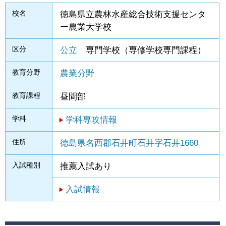
校名
徳島県立農林水産総合技術支援センタ
ー農業大学校
区分
公立
専門学校（専修学校専門課程）
教育分野
農業分野
教育課程
昼間部
学科
学科専攻情報
住所
徳島県名西郡石井町石井字石井1660
入試種別
推薦入試あり
入試情報