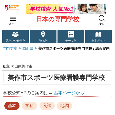
日本の専門学校
メニュー
検索
就きたい仕事別
地域別
テーマ別
進学ガイド
専門学校
岡山県
美作市スポーツ医療看護専門学校 / 総合案内
私立 岡山県美作市
美作市スポーツ医療看護専門学校
学校公式HPのご案内は→
基本ページから
基本
学科
入試
地図