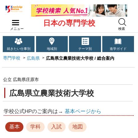
日本の専門学校
メニュー
検索
就きたい仕事別
地域別
テーマ別
進学ガイド
専門学校
広島県
広島県立農業技術大学校 / 総合案内
公立 広島県庄原市
広島県立農業技術大学校
学校公式HPのご案内は→
基本ページから
基本
学科
入試
地図