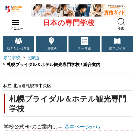
日本の専門学校
メニュー
検索
就きたい仕事別
地域別
テーマ別
進学ガイド
専門学校
北海道
札幌ブライダル＆ホテル観光専門学校 / 総合案内
私立 北海道札幌市中央区
札幌ブライダル＆ホテル観光専門
学校
学校公式HPのご案内は→
基本ページから