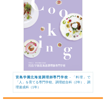
宮島学園北海道調理師専門学校
- 「料理」で
「人」を育てる専門学校。調理総合科（2年）、調
理速成科（1年）