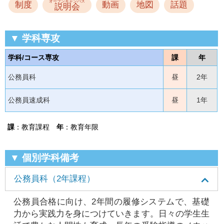
オープンキャンパス
制度
動画
地図
話題
説明会
▼ 学科専攻
学科/コース専攻
課
年
公務員科
昼
2年
公務員速成科
昼
1年
課
：教育課程
年
：教育年限
▼ 個別学科備考
公務員科（2年課程）
公務員合格に向け、2年間の履修システムで、基礎
力から実践力を身につけていきます。日々の学生生