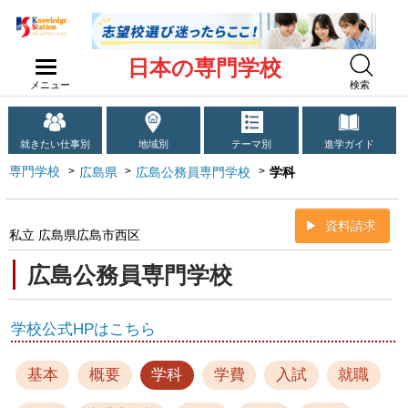
日本の専門学校
メニュー
検索
就きたい仕事別
地域別
テーマ別
進学ガイド
専門学校
広島県
広島公務員専門学校
学科
資料請求
私立 広島県広島市西区
広島公務員専門学校
学校公式HPはこちら
基本
概要
学科
学費
入試
就職