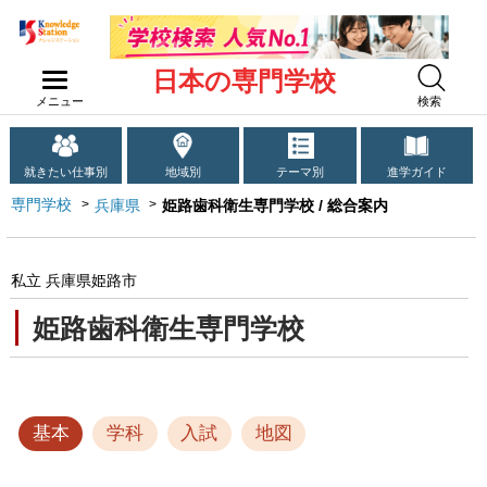
日本の専門学校
メニュー
検索
就きたい仕事別
地域別
テーマ別
進学ガイド
専門学校
兵庫県
姫路歯科衛生専門学校 / 総合案内
私立 兵庫県姫路市
姫路歯科衛生専門学校
基本
学科
入試
地図