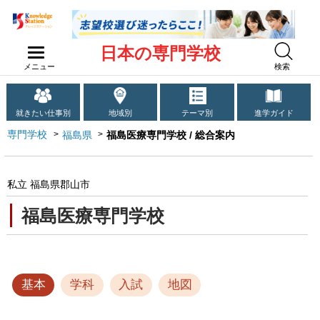
日本の専門学校
メニュー
検索
就きたい仕事別
地域別
テーマ別
進学ガイド
専門学校
福島県
福島医療専門学校 / 総合案内
私立 福島県郡山市
福島医療専門学校
基本
学科
入試
地図