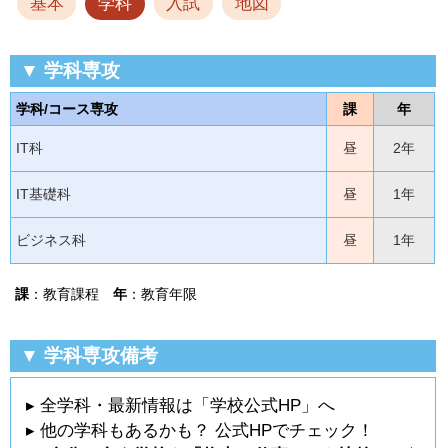
基本
学科
入試
地図
▼ 学科専攻
学科/コース専攻
課
年
IT科
昼
2年
IT基礎科
昼
1年
ビジネス科
昼
1年
課
：教育課程
年
：教育年限
▼ 学科専攻備考
▸ 全学科・最新情報は「学校公式HP」へ
▸ 他の学科もあるかも？ 公式HPでチェック！