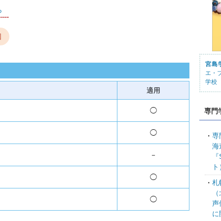
ら
図
宮島
エ・
学校
適用
◯
専門
◯
専
海
－
『
ト
◯
札
（
◯
声
に