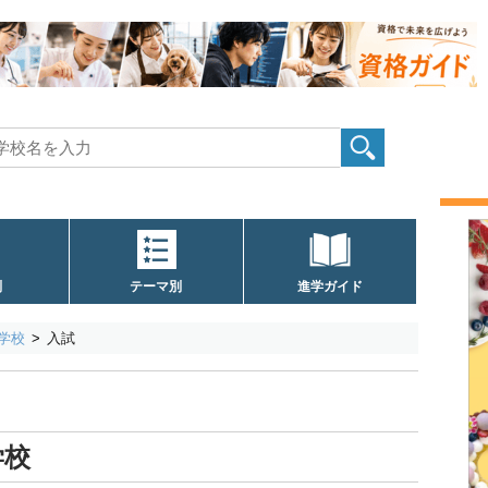
別
テーマ別
進学ガイド
学校
入試
学校