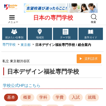
日本の専門学校
メニュー
検索
就きたい仕事別
地域別
テーマ別
進学ガイド
専門学校
東京都
日本デザイン福祉専門学校 / 総合案内
資料請求
私立 東京都渋谷区
日本デザイン福祉専門学校
学校公式HPはこちら
基本
概要
学科
学費
入試
就職