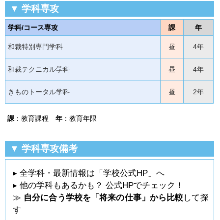
▼ 学科専攻
学科/コース専攻
課
年
和裁特別専門学科
昼
4年
和裁テクニカル学科
昼
4年
きものトータル学科
昼
2年
課
：教育課程
年
：教育年限
▼ 学科専攻備考
▸ 全学科・最新情報は「学校公式HP」へ
▸ 他の学科もあるかも？ 公式HPでチェック！
≫
自分に合う学校を「将来の仕事」から比較
して探
す