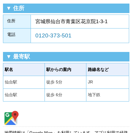
▼ 住所
住所
宮城県仙台市青葉区花京院1-3-1
電話
0120-373-501
▼ 最寄駅
駅名
駅からの案内
路線名など
仙台駅
徒歩 5分
JR
仙台駅
徒歩 6分
地下鉄
地図情報は「Google Map」を利用しています。アプリ利用で経路