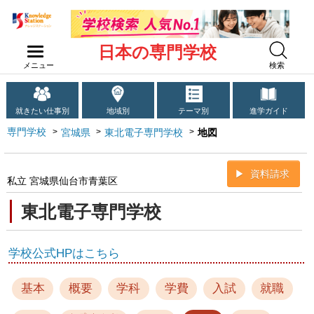
日本の専門学校
メニュー
検索
就きたい仕事別
地域別
テーマ別
進学ガイド
専門学校
宮城県
東北電子専門学校
地図
資料請求
私立 宮城県仙台市青葉区
東北電子専門学校
学校公式HPはこちら
基本
概要
学科
学費
入試
就職