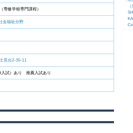
（
（専修学校専門課程）
SH
KA
社会福祉分野
C
見台2-35-11
AO入試）あり
推薦入試あり