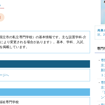
ら
図
尚美
区。2
都国立市の私立専門学校）の基本情報です。主な設置学科-介
度により変更される場合があります）。基本、学科、入試、
を掲載しています。
専門
専
京
新
ージへ
ト
専
京
「
ン
療福祉専門学校
尚