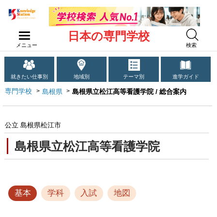
日本の専門学校
メニュー
検索
就きたい仕事別
地域別
テーマ別
進学ガイド
専門学校
島根県
島根県立松江高等看護学院 / 総合案内
公立 島根県松江市
島根県立松江高等看護学院
基本
学科
入試
地図