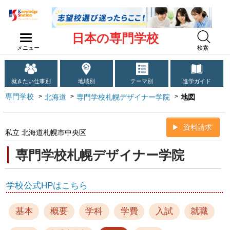
日本の専門学校
メニュー
検索
就きたい仕事別
地域別
テーマ別
進学ガイド
専門学校
北海道
専門学校札幌デザイナー学院
地図
資料請求
私立 北海道札幌市中央区
専門学校札幌デザイナー学院
学校公式HPはこちら
基本
概要
学科
学費
入試
就職