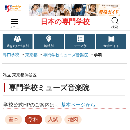
日本の専門学校
メニュー
検索
就きたい仕事別
地域別
テーマ別
進学ガイド
専門学校
東京都
専門学校ミューズ音楽院
学科
私立 東京都渋谷区
専門学校ミューズ音楽院
学校公式HPのご案内は→
基本ページから
基本
学科
入試
地図