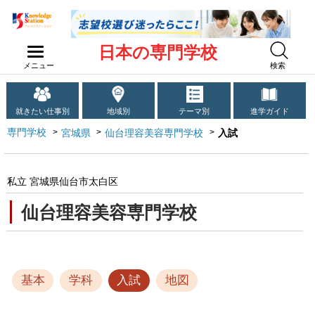
日本の専門学校
メニュー
検索
就きたい仕事別
地域別
テーマ別
進学ガイド
専門学校
宮城県
仙台理容美容専門学校
入試
私立 宮城県仙台市太白区
仙台理容美容専門学校
基本
学科
入試
地図