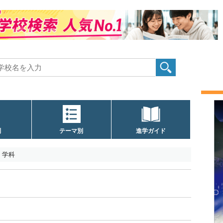
別
テーマ別
進学ガイド
学科