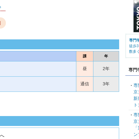
ら
図
専門
徒歩
数多
課
年
昼
2年
専門
通信
3年
専
京
新
ト
専
京
「
ン
」へ