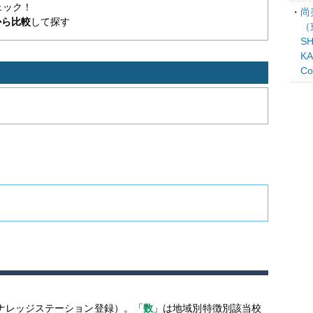
ェック！
尚
から比較
して探す
（
SH
KA
C
ナレッジステーション登録）。「
数
」は地域別特徴別該当校