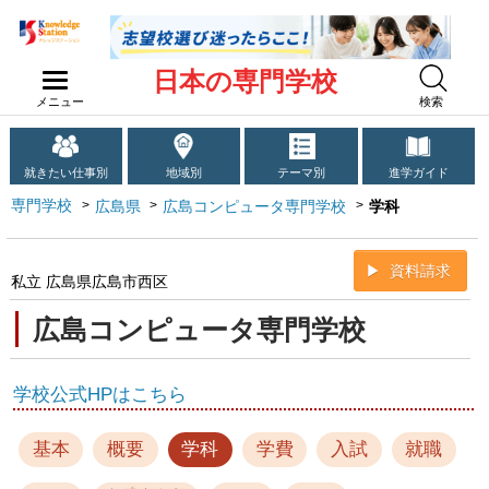
日本の専門学校
メニュー
検索
就きたい仕事別
地域別
テーマ別
進学ガイド
専門学校
広島県
広島コンピュータ専門学校
学科
資料請求
私立 広島県広島市西区
広島コンピュータ専門学校
学校公式HPはこちら
基本
概要
学科
学費
入試
就職