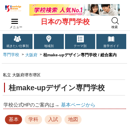
日本の専門学校
メニュー
検索
就きたい仕事別
地域別
テーマ別
進学ガイド
専門学校
大阪府
桂make-upデザイン専門学校 / 総合案内
私立 大阪府堺市堺区
桂make-upデザイン専門学校
学校公式HPのご案内は→
基本ページから
基本
学科
入試
地図