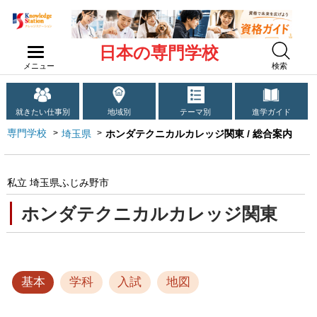
日本の専門学校
メニュー
検索
就きたい仕事別
地域別
テーマ別
進学ガイド
専門学校
埼玉県
ホンダテクニカルカレッジ関東 / 総合案内
私立 埼玉県ふじみ野市
ホンダテクニカルカレッジ関東
基本
学科
入試
地図