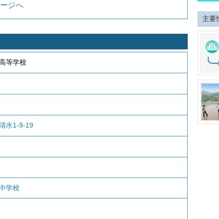
ージへ
主要
高等学校
水1-9-19
中学校