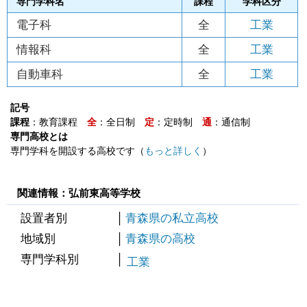
専門学科名
課程
学科区分
電子科
全
工業
情報科
全
工業
自動車科
全
工業
記号
課程
：教育課程
全
：全日制
定
：定時制
通
：通信制
専門高校とは
専門学科を開設する高校です（
もっと詳しく
）
関連情報：弘前東高等学校
設置者別
青森県の私立高校
地域別
青森県の高校
専門学科別
工業