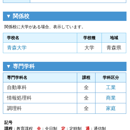
▼ 関係校
関係校に大学がある場合、表示しています。
学校名
学校種
地域
青森大学
大学
青森県
▼ 専門学科
専門学科名
課程
学科区分
自動車科
全
工業
情報処理科
全
商業
調理科
全
家庭
記号
課程
：教育課程
全
：全日制
定
：定時制
通
：通信制