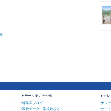
校
▼データ集 / その他
▼ナレ
編集室ブログ
ナレ
高校データ（学校数など）
サイ