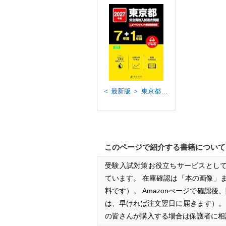
＜ 最新版 ＞ 東京都公立高校 2027年度版【 過去問 7+1年分 】 東京都立高校 都立高校 英語 リスニング 音声対応 スピーキングテスト 練習問題 収録(公立高校入試過去問題シリーズZ13)
このページで紹介する書籍について
受験入試対策お役立ちサービスとして
ています。 在庫確認は「本の画像」
料です）。 Amazonぺージで確認
は、早ければ注文翌日に届きます）
の皆さんが購入する場合は保護者に相