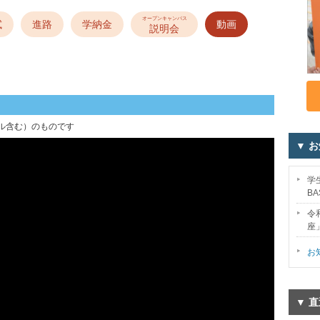
オープンキャンパス
試
進路
学納金
動画
説明会
ル含む）のものです
▼ 
学生
B
令
座
お
▼ 