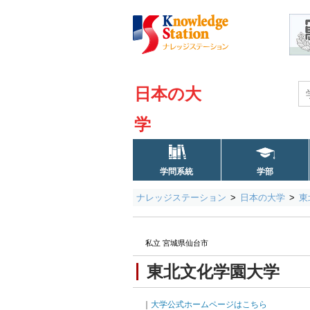
日本の大
学
学問系統
学部
ナレッジステーション
日本の大学
東
私立 宮城県仙台市
東北文化学園大学
｜
大学公式ホームページはこちら