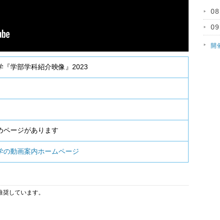
0
0
開
『学部学科紹介映像』2023
日
めページがあります
学の動画案内ホームページ
を推奨しています。