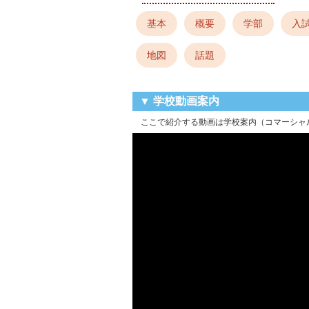
基本
概要
学部
入
地図
話題
▼ 学校動画案内
ここで紹介する動画は学校案内（コマーシャ