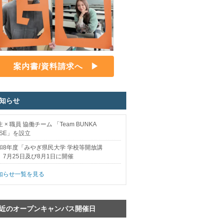
案内書/資料請求へ
お知らせ
 × 職員 協働チーム 「Team BUNKA
ASE」を設立
和8年度「みやぎ県民大学 学校等開放講
」7月25日及び8月1日に開催
知らせ一覧を見る
直近のオープンキャンパス開催日