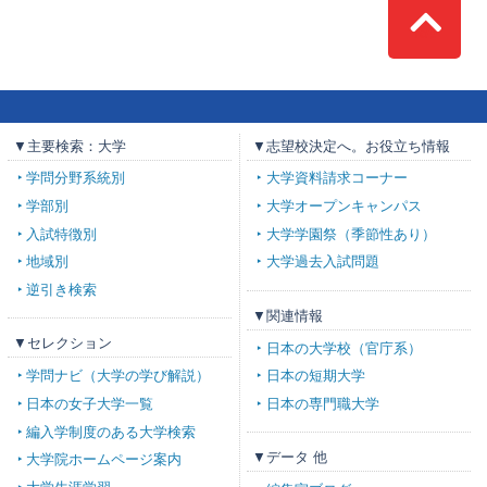
Top
▼主要検索：大学
▼志望校決定へ。お役立ち情報
学問分野系統別
大学資料請求コーナー
学部別
大学オープンキャンパス
入試特徴別
大学学園祭（季節性あり）
地域別
大学過去入試問題
逆引き検索
▼関連情報
▼セレクション
日本の大学校（官庁系）
学問ナビ（大学の学び解説）
日本の短期大学
日本の女子大学一覧
日本の専門職大学
編入学制度のある大学検索
▼データ 他
大学院ホームページ案内