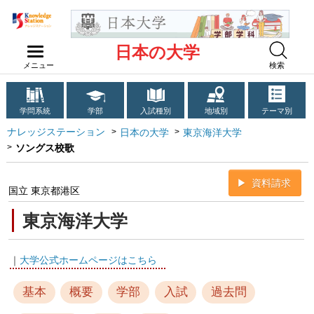
日本の大学
メニュー
検索
学問系統
学部
入試種別
地域別
テーマ別
ナレッジステーション
日本の大学
東京海洋大学
ソングス校歌
資料請求
国立 東京都港区
東京海洋大学
｜
大学公式ホームページはこちら
基本
概要
学部
入試
過去問