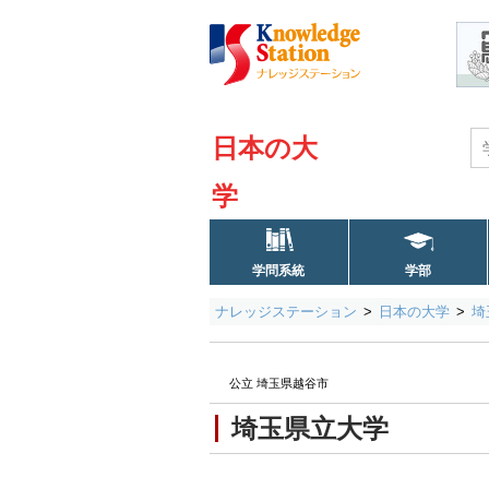
日本の大
学
学問系統
学部
ナレッジステーション
日本の大学
埼
公立 埼玉県越谷市
埼玉県立大学