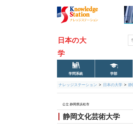
日本の大
学
学問系統
学部
ナレッジステーション
日本の大学
静
公立 静岡県浜松市
静岡文化芸術大学