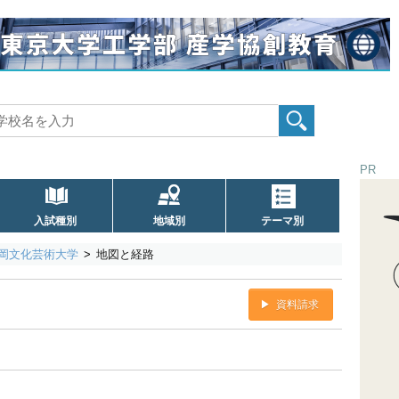
PR
入試種別
地域別
テーマ別
岡文化芸術大学
地図と経路
資料請求