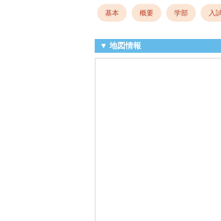
基本
概要
学部
入
▼ 地図情報