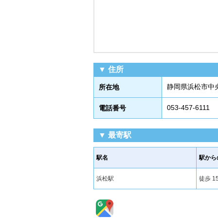
▼ 住所
静岡県浜松市中央
所在地
053-457-6111
電話番号
▼ 最寄駅
駅名
駅から
浜松駅
徒歩 1