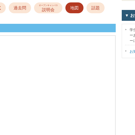
オープンキャンパス
試
過去問
地図
話題
説明会
▼ 
学
ー
ー
お