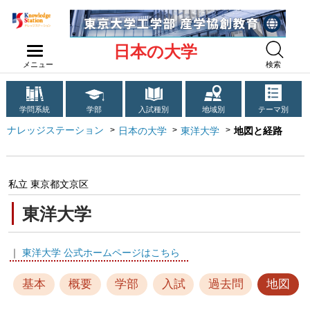
日本の大学
メニュー
検索
学問系統
学部
入試種別
地域別
テーマ別
ナレッジステーション
日本の大学
東洋大学
地図と経路
私立 東京都文京区
東洋大学
｜
東洋大学 公式ホームページはこちら
基本
概要
学部
入試
過去問
地図