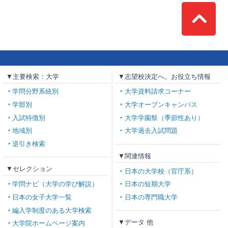
Top
▼主要検索：大学
▼志望校決定へ。お役立ち情報
学問分野系統別
大学資料請求コーナー
学部別
大学オープンキャンパス
入試特徴別
大学学園祭（季節性あり）
地域別
大学過去入試問題
逆引き検索
▼関連情報
▼セレクション
日本の大学校（官庁系）
学問ナビ（大学の学び解説）
日本の短期大学
日本の女子大学一覧
日本の専門職大学
編入学制度のある大学検索
▼データ 他
大学院ホームページ案内