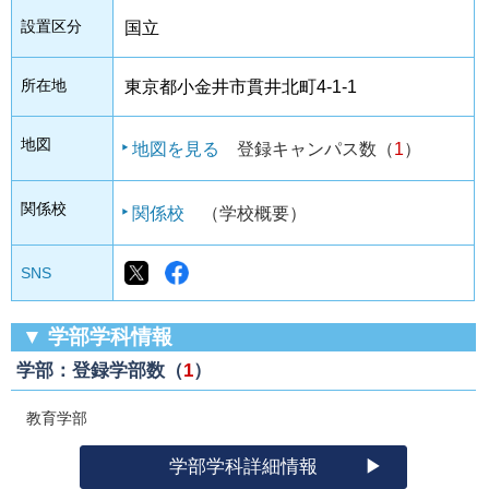
設置区分
国立
所在地
東京都小金井市貫井北町4-1-1
地図
地図を見る
登録キャンパス数（
1
）
関係校
関係校
（学校概要）
SNS
▼ 学部学科情報
学部：登録学部数（
1
）
教育学部
学部学科詳細情報