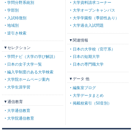
学問分野系統別
大学資料請求コーナー
学部別
大学オープンキャンパス
入試特徴別
大学学園祭（季節性あり）
地域別
大学過去入試問題
逆引き検索
▼関連情報
▼セレクション
日本の大学校（官庁系）
学問ナビ（大学の学び解説）
日本の短期大学
日本の女子大学一覧
日本の専門職大学
編入学制度のある大学検索
▼データ 他
大学院ホームページ案内
大学生涯学習
編集室ブログ
大学データまとめ
▼通信教育
掲載校索引（50音別）
大学通信教育
大学院通信教育