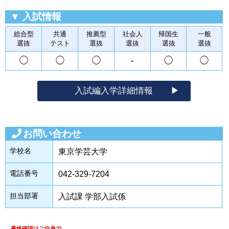
▼ 入試情報
総合型
共通
推薦型
社会人
帰国生
一般
選抜
テスト
選抜
選抜
選抜
選抜
◯
◯
◯
‐
◯
◯
入試編入学詳細情報
お問い合わせ
学校名
東京学芸大学
電話番号
042-329-7204
担当部署
入試課 学部入試係
最終確認はご自身で