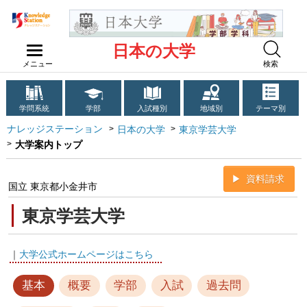
日本の大学
メニュー
検索
学問系統
学部
入試種別
地域別
テーマ別
ナレッジステーション
日本の大学
東京学芸大学
大学案内トップ
資料請求
国立 東京都小金井市
東京学芸大学
｜
大学公式ホームページはこちら
基本
概要
学部
入試
過去問