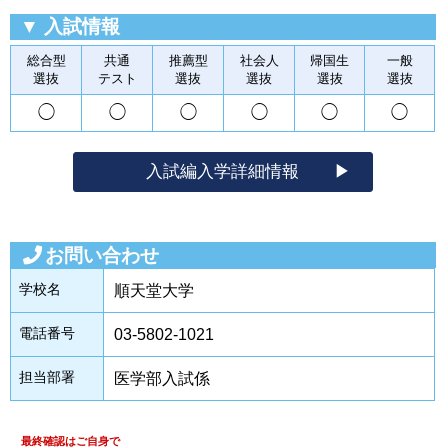
▼ 入試情報
総合型
共通
推薦型
社会人
帰国生
一般
選抜
テスト
選抜
選抜
選抜
選抜
◯
◯
◯
◯
◯
◯
入試編入学詳細情報
お問い合わせ
学校名
順天堂大学
電話番号
03-5802-1021
担当部署
医学部入試係
最終確認はご自身で