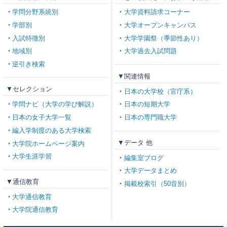
学問分野系統別
大学資料請求コーナー
学部別
大学オープンキャンパス
入試特徴別
大学学園祭（季節性あり）
地域別
大学過去入試問題
逆引き検索
▼関連情報
▼セレクション
日本の大学校（官庁系）
学問ナビ（大学の学び解説）
日本の短期大学
日本の女子大学一覧
日本の専門職大学
編入学制度のある大学検索
▼データ 他
大学院ホームページ案内
大学生涯学習
編集室ブログ
大学データまとめ
▼通信教育
掲載校索引（50音別）
大学通信教育
大学院通信教育