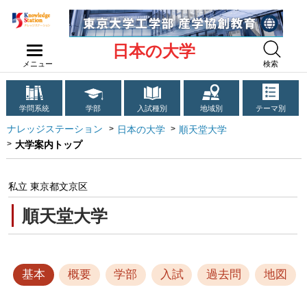
日本の大学
メニュー
検索
学問系統
学部
入試種別
地域別
テーマ別
ナレッジステーション
日本の大学
順天堂大学
大学案内トップ
私立 東京都文京区
順天堂大学
基本
概要
学部
入試
過去問
地図