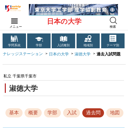
日本の大学
メニュー
検索
学問系統
学部
入試種別
地域別
テーマ別
ナレッジステーション
日本の大学
淑徳大学
過去入試問題
私立 千葉県千葉市
淑徳大学
基本
概要
学部
入試
過去問
地図