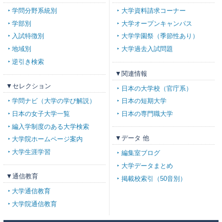
学問分野系統別
大学資料請求コーナー
学部別
大学オープンキャンパス
入試特徴別
大学学園祭（季節性あり）
地域別
大学過去入試問題
逆引き検索
▼関連情報
▼セレクション
日本の大学校（官庁系）
学問ナビ（大学の学び解説）
日本の短期大学
日本の女子大学一覧
日本の専門職大学
編入学制度のある大学検索
▼データ 他
大学院ホームページ案内
大学生涯学習
編集室ブログ
大学データまとめ
▼通信教育
掲載校索引（50音別）
大学通信教育
大学院通信教育