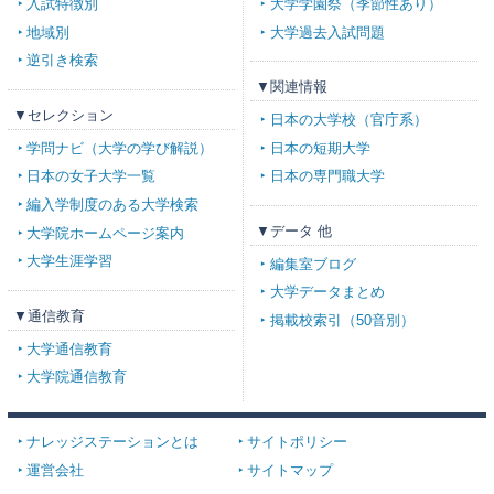
入試特徴別
大学学園祭（季節性あり）
地域別
大学過去入試問題
逆引き検索
▼関連情報
▼セレクション
日本の大学校（官庁系）
学問ナビ（大学の学び解説）
日本の短期大学
日本の女子大学一覧
日本の専門職大学
編入学制度のある大学検索
▼データ 他
大学院ホームページ案内
大学生涯学習
編集室ブログ
大学データまとめ
▼通信教育
掲載校索引（50音別）
大学通信教育
大学院通信教育
ナレッジステーションとは
サイトポリシー
運営会社
サイトマップ