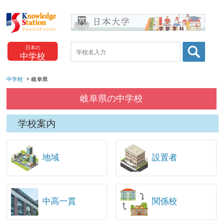
日本の
中学校
中学校
岐阜県
岐阜県の中学校
学校案内
地域
設置者
中高一貫
関係校