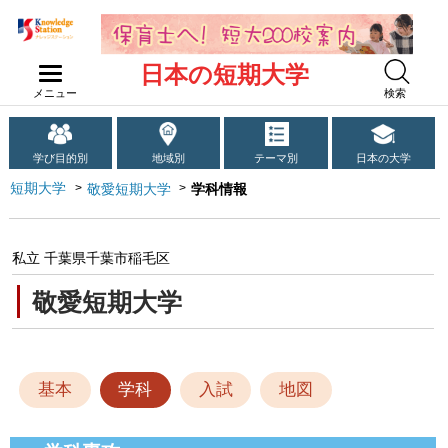
日本の短期大学
メニュー
検索
学び目的別
地域別
テーマ別
日本の大学
短期大学
敬愛短期大学
学科情報
私立 千葉県千葉市稲毛区
敬愛短期大学
基本
学科
入試
地図