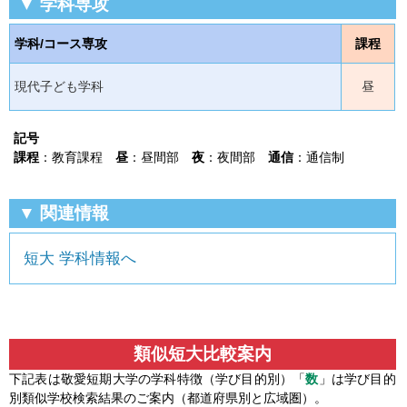
▼ 学科専攻
学科/コース専攻
課程
現代子ども学科
昼
記号
課程
：教育課程
昼
：昼間部
夜
：夜間部
通信
：通信制
▼ 関連情報
短大 学科情報へ
類似短大比較案内
下記表は敬愛短期大学の学科特徴（学び目的別）「
数
」は学び目的
別類似学校検索結果のご案内（都道府県別と広域圏）。