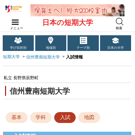
日本の短期大学
メニュー
検索
学び目的別
地域別
テーマ別
日本の大学
短期大学
信州豊南短期大学
入試情報
私立 長野県辰野町
信州豊南短期大学
基本
学科
入試
地図