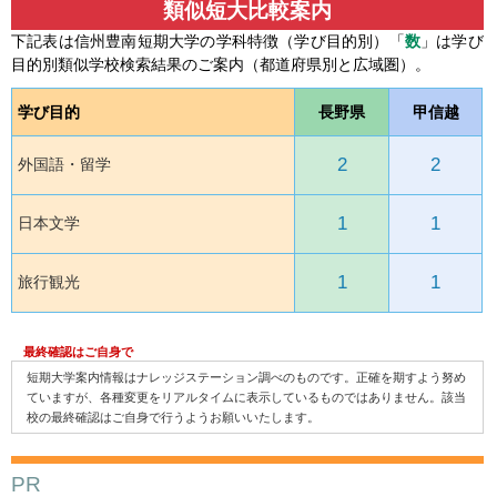
類似短大比較案内
下記表は信州豊南短期大学の学科特徴（学び目的別）「
数
」は学び
目的別類似学校検索結果のご案内（都道府県別と広域圏）。
学び目的
長野県
甲信越
2
2
外国語・留学
1
1
日本文学
1
1
旅行観光
最終確認はご自身で
短期大学案内情報はナレッジステーション調べのものです。正確を期すよう努め
ていますが、各種変更をリアルタイムに表示しているものではありません。該当
校の最終確認はご自身で行うようお願いいたします。
PR