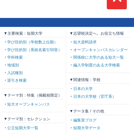
Top
▼主要検索：短期大学
▼志望校決定へ。お役立ち情報
学び目的別（学校数上位順）
短大資料請求
学び目的別（系統名索引50音）
オープンキャンパスカレンダー
学科検索
関係校に大学のある短大一覧
地域別
編入学制度のある大学検索
入試種別
▼関連情報：学校
逆引き検索
日本の大学
▼テーマ別：特集（掲載校限定）
日本の大学校（官庁系）
短大オープンキャンパス
▼データ集 / その他
▼テーマ別：セレクション
編集室ブログ
公立短期大学一覧
短期大学データ