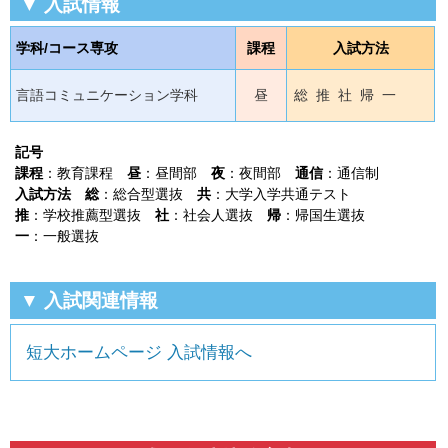
▼ 入試情報
学科/コース専攻
課程
入試方法
言語コミュニケーション学科
昼
総 推 社 帰 一
記号
課程
：教育課程
昼
：昼間部
夜
：夜間部
通信
：通信制
入試方法
総
：総合型選抜
共
：大学入学共通テスト
推
：学校推薦型選抜
社
：社会人選抜
帰
：帰国生選抜
一
：一般選抜
▼ 入試関連情報
短大ホームページ 入試情報へ