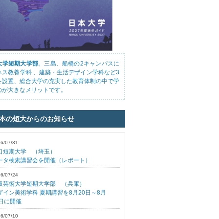
大学短期大学部
。三島、船橋の2キャンパスに
ネス教養学科 、建築・生活デザイン学科など3
を設置、総合大学の充実した教育体制の中で学
のが大きなメリットです。
日本の短大からのお知らせ
6/07/31
口短期大学 （埼玉）
ータ検索講習会を開催（レポート）
6/07/24
阪芸術大学短期大学部 （兵庫）
ザイン美術学科 夏期講習を8月20日～8月
2日に開催
6/07/10