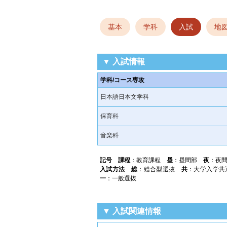
基本
学科
入試
地
▼ 入試情報
学科/コース専攻
日本語日本文学科
保育科
音楽科
記号
課程
：教育課程
昼
：昼間部
夜
：夜
入試方法
総
：総合型選抜
共
：大学入学
一
：一般選抜
▼ 入試関連情報