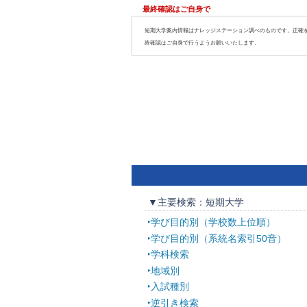
最終確認はご自身で
短期大学案内情報はナレッジステーション調べのものです。正確
終確認はご自身で行うようお願いいたします。
▼主要検索：短期大学
学び目的別（学校数上位順）
学び目的別（系統名索引50音）
学科検索
地域別
入試種別
逆引き検索