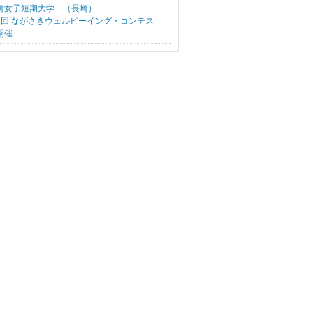
崎女子短期大学 （長崎）
1回 ながさきウェルビーイング・コンテス
開催