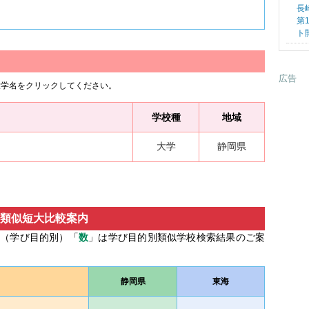
長
第
ト
広告
大学名をクリックしてください。
学校種
地域
大学
静岡県
類似短大比較案内
徴（学び目的別）「
数
」は学び目的別類似学校検索結果のご案
静岡県
東海