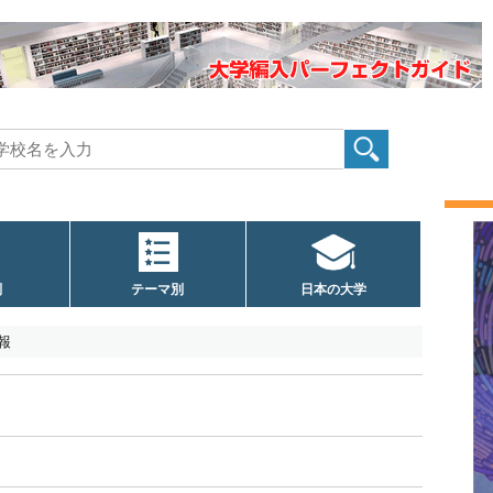
別
テーマ別
日本の大学
報