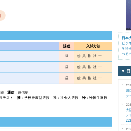
図
日本
ビジ
課程
入試方法
学科
べる
昼
総 共 推 社 一
昼
総 共 推 社 一
▼ 
昼
総 共 推 社 一
202
川
間部
通信
：通信制
デ
共通テスト
推
：学校推薦型選抜
社
：社会人選抜
帰
：帰国生選抜
202
大
デ
2
202