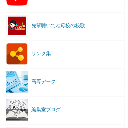
先輩聴いてね母校の校歌
リンク集
高専データ
編集室ブログ