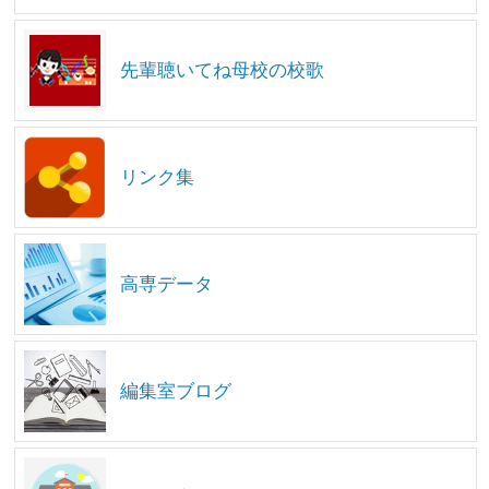
先輩聴いてね母校の校歌
リンク集
高専データ
編集室ブログ